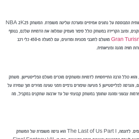
EA Sports FC 25 מביא את חוויית הכדורגל לרמה חדשה עם סימולציה מציאותית המבוססת על נתונים אמיתיים ומערכת שליטה משופרת. המשחק NBA 2K25
קנים, ומצב הקריירה במשחק כולל סיפור מעמיק שמלווה את הדמויות שלכם, בנוסף
Gran Turis
מושלם לחובבי מכוניות ומרוצים, עם למעלה מ-450 כלי רכב
ות חוויה מהנה ומציאותית.
פורמות מהנה ומגוון עם למעלה מ-50 עולמות שונים, והוא כולל הרבה התייחסויות לדמויות ומשחקים מוכרים מעולם הפלייסטיישן. משחק
מומלץ נוסף הוא Minecraft שממשיך להיות פופולרי בקרב שחקנים בכל הגילאים, והגרסה לפלייסטיישן 5 מציעה שיפורים גרפיים וזמני טעינה מהירים תוך שמירה על
Sackboy: A Big Adventu הוא משחק פלטפורמות צבעוני ומהנה שתומך במשחק קבוצתי של עד ארבעה שחקנים במקביל, מה
מציעים סיפורים עשירים ועולמות עצומים. לדוגמה, The Last of Us Part I הוא גרסה משופרת של המשחק