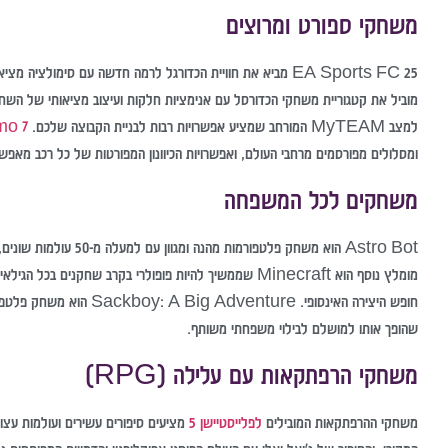
משחקי ספורט ומרוצים
מוביל את קטגוריית משחקי הכדורסל עם אנימציות חלקות ועיצוב מציאותי של השח
למצב MyTEAM המורחב שמציע אפשרויות רבות לבניית הקבוצה שלכם.
mo 7
ומסלולים מפורסמים מרחבי העולם, ואפשרויות הכיוונון המפורטות של כל רכב מאפשר
משחקים לכל המשפחה
Astro Bot הוא משחק פלט
חופש היצירה האינסופי. re
שהופך אותו למושלם לבילוי משפחתי משותף.
משחקי הרפתקאות עם עלילה (RPG)
משחקי ההרפתקאות המובילים
לפלייסטיישן 5