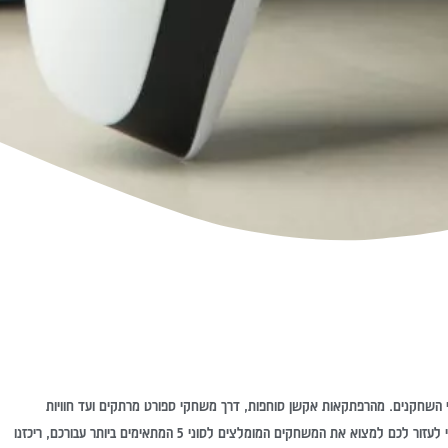
לכל סוגי השחקנים. מהרפתקאות אקשן סוחפות, דרך משחקי ספורט מרתקים ועד חוויות
משפחתיות מהנות, הקונסולה מספקת תכנים למגוון רחב של טעמים וגילאים. אז כדי לעזור לכם למצוא את המשחקים המומלצים לסוני 5 המתאימים ביותר עבורכם, ריכזנו