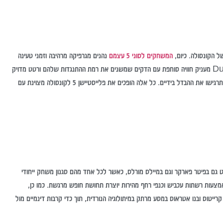
המשחקים לסוני 5 עצמם
נהנים מגרפיקה מרהיבה וזמני טעינה
מהירים במיוחד הודות לכונן ה-SSD המובנה. כמו כן, הבקר האלחוטי DualSense מעניק חוויה סוחפת עם הדקים שמשנים את רמת ההתנגדות שלהם ורטט מדויק
שמשתנה בהתאם לפעולות במשחק – אם הדמות הולכת על חול, שלג או אספלט, תרגישו את ההבדל בידיים. כל אלה הופכים את פלייסטיישן 5 לקונסולה מצוינת עם
Marve שמאפשר לשחקנים לשלוט גם בפיטר פארקר וגם במיילס מורלס, כאשר לכל אחד מהם סגנון משחק ייחודי
ם באמצעות רשתות עכביש וכנפי רחף מהירות יוצרת תחושת חופש מרגשת. כמו כן,
גשית המלווה את קרייטוס ובנו אטראוס במסע מרתק במיתולוגיה הנורדית, תוך כדי קרבות דינמיים מול