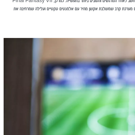
המקורי, והסיפור של ג'ואל ואלי עם העולם הפוסט-אפוקליפטי והדמויות המפותחות נחשב לאחד המרגשים והטובים ביותר בתעשייה. כמו כן, Final Fantasy VII
Remake ומציג עולם פתוח עשיר עם מערכת קרב שמשלבת אקשן מהיר עם אלמנטים טקטיים ועלילה שמרחיבה את